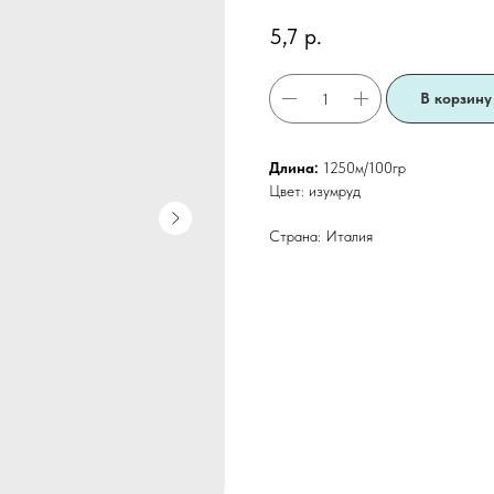
5,7
р.
В корзину
Длина:
1250м/100гр
Цвет: изумруд
Страна: Италия