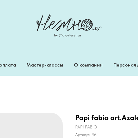
 оплата
Мастер-классы
О компании
Персональ
 оплата
Мастер-классы
О компании
Персональ
Papi fabio art.Azal
PAPI FABIO
Артикул:
964