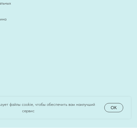
альных
зина
зует файлы cookie, чтобы обеспечить вам наилучший
OK
сервис