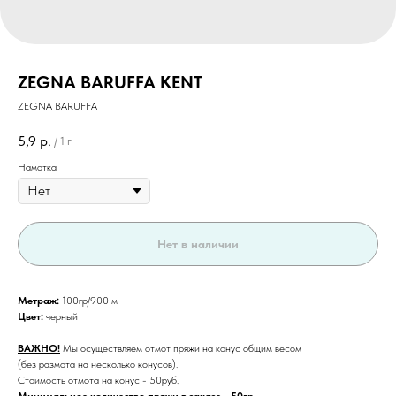
ZEGNA BARUFFA KENT
ZEGNA BARUFFA
5,9
р.
/
1 г
Намотка
Нет в наличии
Метраж:
100гр/900 м
Цвет:
черный
ВАЖНО!
Мы осуществляем отмот пряжи на конус общим весом
(без размота на несколько конусов).
Стоимость отмота на конус - 50руб.
Минимальное количество пряжи в заказе - 50гр