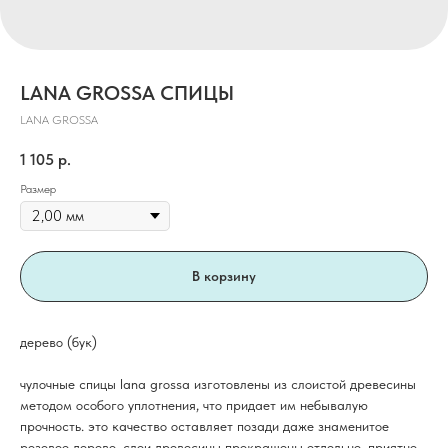
LANA GROSSA СПИЦЫ
LANA GROSSA
1 105
р.
Размер
В корзину
дерево (бук)
чулочные спицы lana grossa изготовлены из слоистой древесины
методом особого уплотнения, что придает им небывалую
прочность. это качество оставляет позади даже знаменитое
розовое дерево. слои древесины прокрашены отдельно, приятно