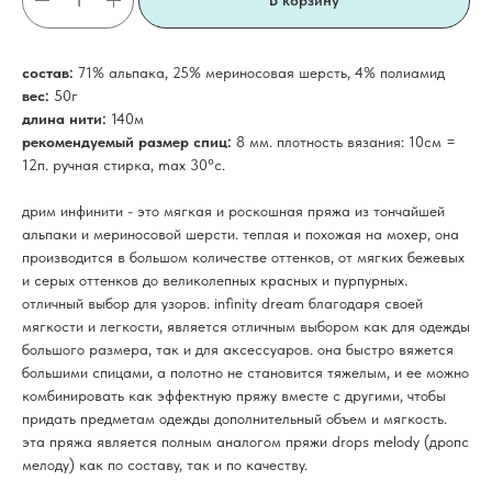
В корзину
состав:
71% альпака, 25% мериносовая шерсть, 4% полиамид
вес:
50г
длина нити:
140м
рекомендуемый размер спиц:
8 мм. плотность вязания: 10см =
12п. ручная стирка, max 30°c.
дрим инфинити - это мягкая и роскошная пряжа из тончайшей
альпаки и мериносовой шерсти. теплая и похожая на мохер, она
производится в большом количестве оттенков, от мягких бежевых
и серых оттенков до великолепных красных и пурпурных.
отличный выбор для узоров. infinity dream благодаря своей
мягкости и легкости, является отличным выбором как для одежды
большого размера, так и для аксессуаров. она быстро вяжется
большими спицами, а полотно не становится тяжелым, и ее можно
комбинировать как эффектную пряжу вместе с другими, чтобы
придать предметам одежды дополнительный объем и мягкость.
эта пряжа является полным аналогом пряжи drops melody (дропс
мелоду) как по составу, так и по качеству.