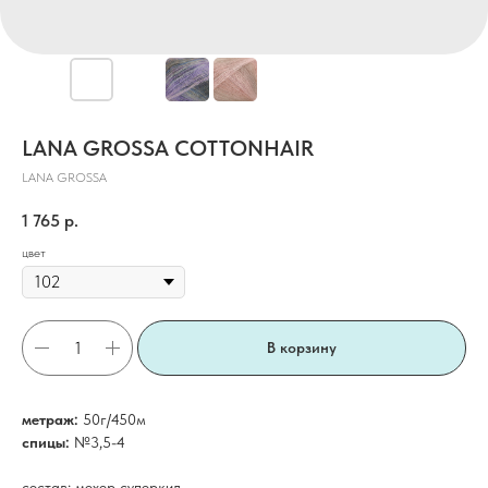
LANA GROSSA COTTONHAIR
LANA GROSSA
1 765
р.
цвет
В корзину
метраж:
50г/450м
спицы:
№3,5-4
состав: мохер суперкид