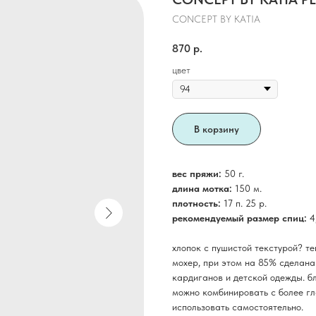
CONCEPT BY KATIA
870
р.
цвет
В корзину
вес пряжи:
50 г.
длина мотка:
150 м.
плотность:
17 п. 25 р.
рекомендуемый размер спиц:
4
хлопок с пушистой текстурой? т
мохер, при этом на 85% сделана 
кардиганов и детской одежды. б
можно комбинировать с более гл
использовать самостоятельно.