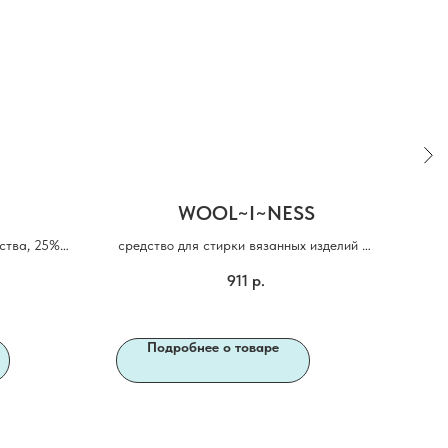
WOOL~I~NESS
ства, 25%
средство для стирки вязанных изделий из
шерсти и кашемира
диа
911
р.
Подробнее о товаре