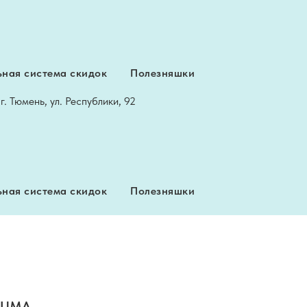
Вяжите сНежно, даря тепло!
ная система скидок
Полезняшки
Профиль
+7 922 049 77 37
г. Тюмень, ул. Республики, 92
ная система скидок
Полезняшки
LUMA