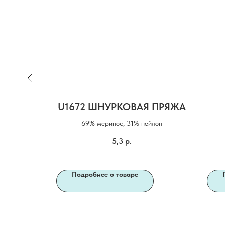
TURAL
U1672 ШНУРКОВАЯ ПРЯЖА
ED
69% меринос, 31% нейлон
шелк, 7%
5,3
р.
ер
Подробнее о товаре