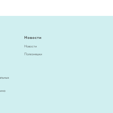
Новости
Новости
Полезняшки
альных
зина