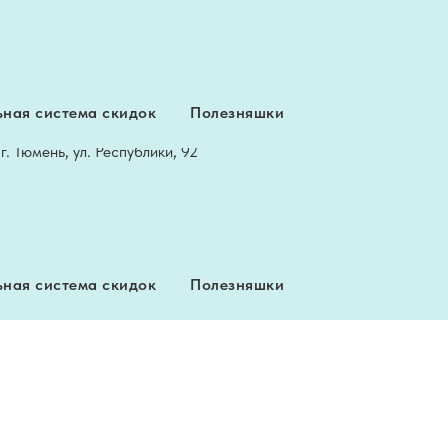
Вяжите сНежно, даря тепло!
ная система скидок
Полезняшки
Профиль
+7 922 049 77 37
г. Тюмень, ул. Республики, 92
ная система скидок
Полезняшки