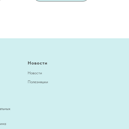
Новости
Новости
Полезняшки
альных
зина