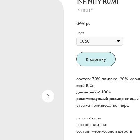
INFINITY RUMI
INFINITY
849
р.
цвет
В корзину
состав:
70% альпака, 30% мери
вес:
100г
длина нити:
100м
рекомендуемый размер спиц:
5-
страна производства: перу.
страна: перу
состав: альпака
состав: мериносовая шерсть