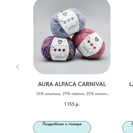
MEN
AURA ALPACA CARNIVAL
L
36% альпака, 29% нейлон, 25% хлопок,
10% полиамид
зыке, с
1 155
р.
 (вкладыш)
Подробнее о товаре