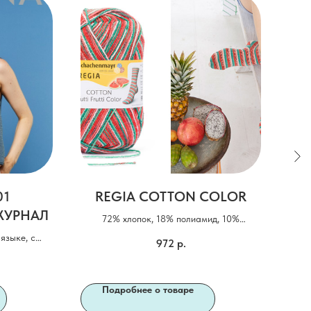
01
REGIA COTTON COLOR
ЖУРНАЛ
72% хлопок, 18% полиамид, 10%
2
полиэстер
пер
языке, с
972
р.
 (вкладыш)
Подробнее о товаре