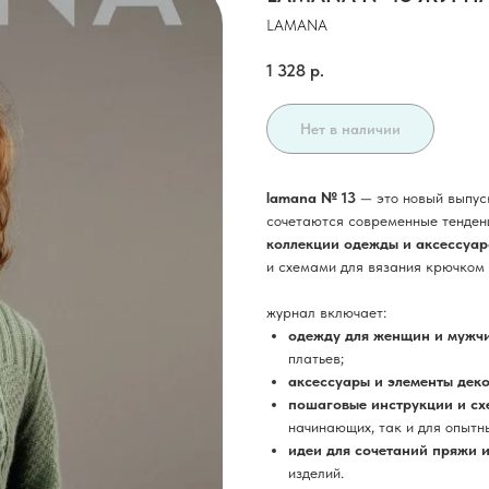
LAMANA
1 328
р.
Нет в наличии
lamana № 13
— это новый выпуск
сочетаются современные тенден
коллекции одежды и аксессуар
и схемами для вязания крючком 
журнал включает:
одежду для женщин и мужч
платьев;
аксессуары и элементы дек
пошаговые инструкции и сх
начинающих, так и для опытн
идеи для сочетаний пряжи 
изделий.