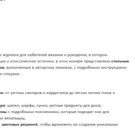
 журнала для любителей вязания и рукоделия, в котором
ции и классическая эстетика. в этом номере представлены
стильные
ов
, выполненные в авторских техниках, с подробными инструкциями
и спицами.
ин
: от уютных свитеров и кардиганов до легких летних топов и
ора
: шапки, шарфы, сумки, уютные предметы для дома;
емы
с подробными пояснениями, которые подходят как для
ых вязальщиц;
и цветовых решений
, чтобы вдохновить на создание уникальных