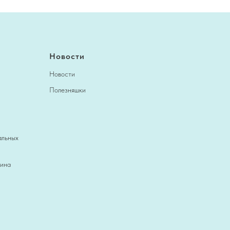
Новости
Новости
Полезняшки
альных
зина