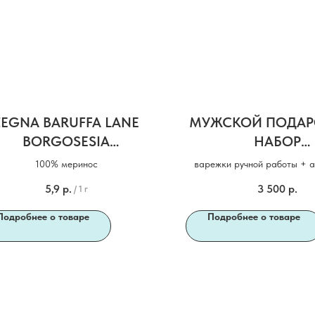
ZEGNA BARUFFA LANE
МУЖСКОЙ ПОДА
BORGOSESIA
НАБОР
SUPERGEELONG
«РОЖДЕСТВЕНСКИ
100% меринос
варежки ручной работы + 
(ель)
5,9
р.
3 500
р.
/
1 г
Подробнее о товаре
Подробнее о товаре