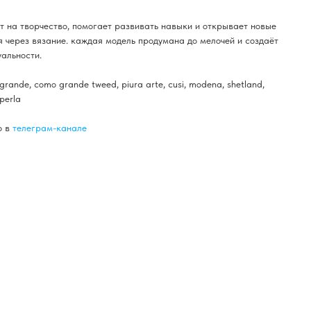
 на творчество, помогает развивать навыки и открывает новые
через вязание. каждая модель продумана до мелочей и создаёт
уальности.
ande, como grande tweed, piura arte, cusi, modena, shetland,
perla
о в
телеграм-канале