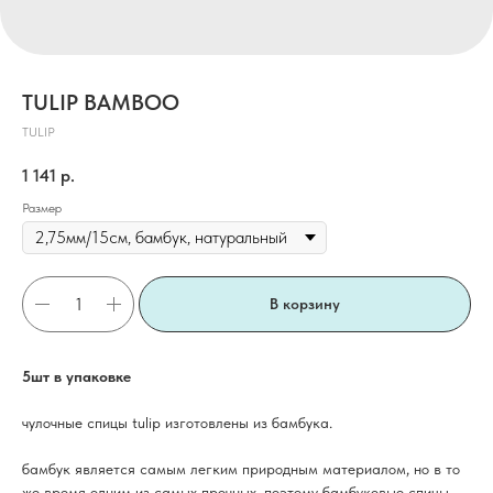
TULIP BAMBOO
TULIP
1 141
р.
Размер
В корзину
5шт в упаковке
чулочные спицы tulip изготовлены из бамбука.
бамбук является самым легким природным материалом, но в то
же время одним из самых прочных. поэтому бамбуковые спицы