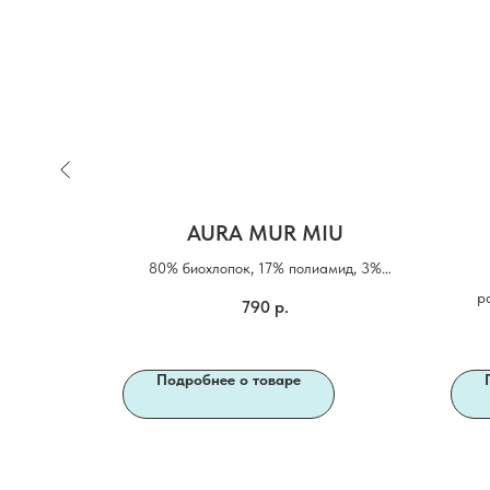
RED
AURA MUR MIU
учкой
80% биохлопок, 17% полиамид, 3%
эластан
р
790
р.
Подробнее о товаре