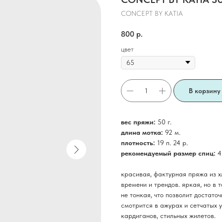
CONCEPT BY KATIA
800
р.
цвет
В корзину
вес пряжи:
50 г.
длина мотка:
92 м.
плотность:
19 п. 24 р.
рекомендуемый размер спиц:
4
красивая, фактурная пряжа из хл
времени и трендов. яркая, но в
не тонкая, что позволит достато
смотрится в ажурах и сетчатых у
кардиганов, стильных жилетов.