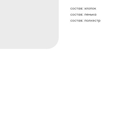
состав: хлопок
состав: пенька
состав: полиэстр