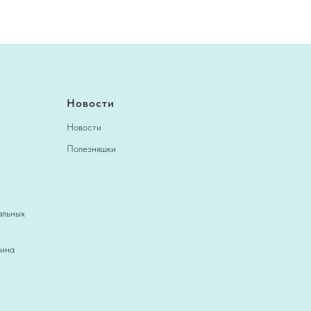
Новости
Новости
Полезняшки
альных
зина