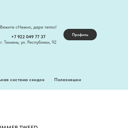
Вяжите сНежно, даря тепло!
ная система скидок
Полезняшки
Профиль
+7 922 049 77 37
г. Тюмень, ул. Республики, 92
ная система скидок
Полезняшки
SUMMER TWEED