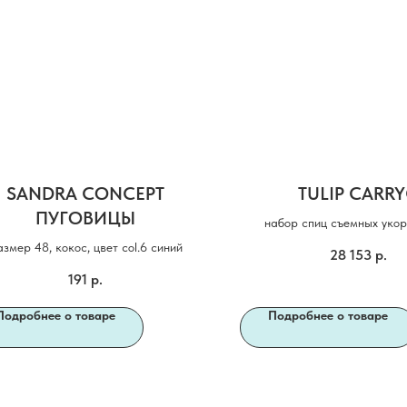
SANDRA CONCEPT
TULIP CARR
ПУГОВИЦЫ
набор спиц съемных уко
азмер 48, кокос, цвет col.6 синий
28 153
р.
191
р.
Подробнее о товаре
Подробнее о товаре