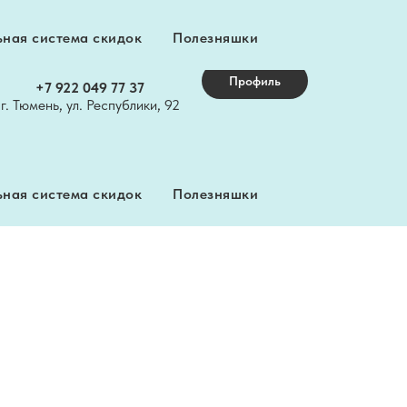
ная система скидок
Полезняшки
Вяжите сНежно, даря тепло!
Профиль
+7 922 049 77 37
г. Тюмень, ул. Республики, 92
ная система скидок
Полезняшки