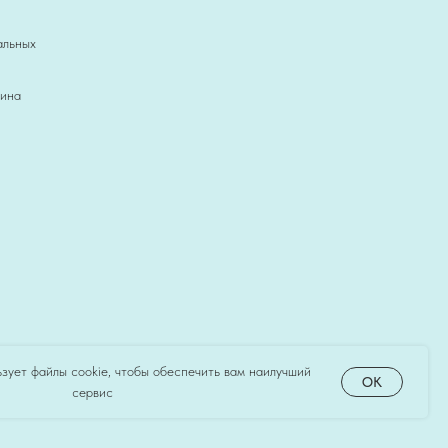
альных
зина
зует файлы cookie, чтобы обеспечить вам наилучший
OK
сервис