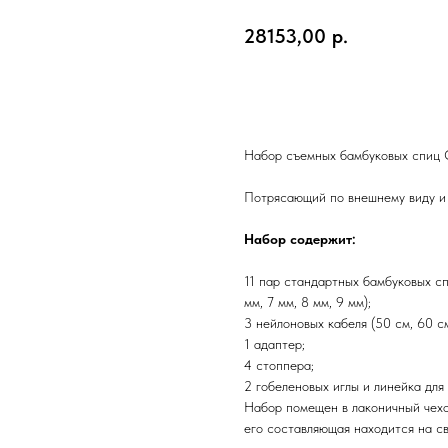
28153,00
р.
В корзину
Набор съемных бамбуковых спиц Ca
Потрясающий по внешнему виду и 
Набор содержит:
11 пар стандартных бамбуковых спи
мм, 7 мм, 8 мм, 9 мм);
3 нейлоновых кабеля (50 см, 60 см
1 адаптер;
4 стоппера;
2 гобеленовых иглы и линейка для
Набор помещен в лаконичный чехо
его составляющая находится на с