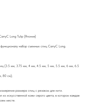
rryC Long Tulip (Япония)
функционалу набор съемных спиц CarryC Long.
ц (3.5 мм, 3.75 мм, 4 мм, 4.5 мм, 5 мм, 5.5 мм, 6 мм, 6.5
, 80 см);
 измерения размера спиц с резаком для нити.
л из искусственной кожи серого цвета, в котором каждая
воем месте.