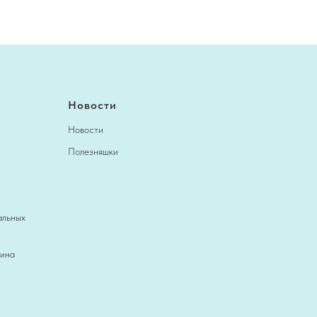
Новости
Новости
Полезняшки
альных
зина