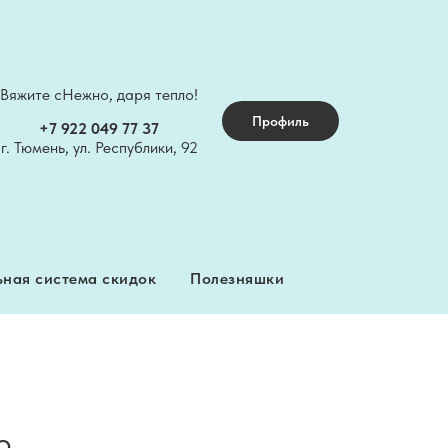
Вяжите сНежно, даря тепло!
ная система скидок
Полезняшки
Профиль
+7 922 049 77 37
г. Тюмень, ул. Республики, 92
ная система скидок
Полезняшки
O