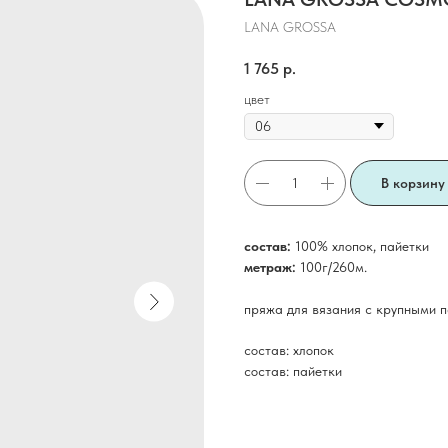
LANA GROSSA
1 765
р.
цвет
В корзину
состав:
100% хлопок, пайетки
метраж:
100г/260м.
пряжа для вязания с крупными п
состав: хлопок
состав: пайетки